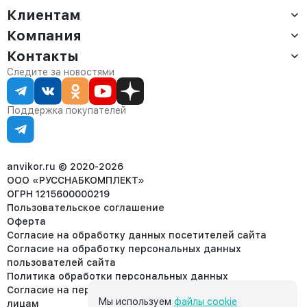
Клиентам
Компания
Доставка
Оплата
Контакты
О компании
Сервис
Контакты
Отдел продаж:
Следите за новостями
Статус заказа
8 (800) 234-22-62
Партнёрам
Статьи
corp@anvikor.ru
Поддержка покупателей
Ежедневно, с 7:00-19:00 (МСК)
Отдел рекламации:
8 (953) 455-25-61
info@anvikor.ru
anvikor.ru © 2020-2026
ООО «РУССНАБКОМПЛЕКТ»
ОГРН 1215600000219
Пользовательское соглашение
Оферта
Согласие на обработку данных посетителей сайта
Согласие на обработку персональных данных
пользователей сайта
Политика обработки персональных данных
Согласие на передачу персональных данных третьим
Мы используем
файлы cookie
лицам