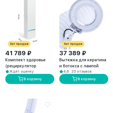
Хит продаж
Хит продаж
41 789 ₽
37 389 ₽
Комплект здоровье
Вытяжка для кератина
(рециркулятор
и ботокса с лампой
Ждёт оценку
4,6
20 отзывов
воздуха и вытяжка
“ANVIKOR VC-AIR-5”
премиум VC-AIR-3)
В корзину
В корзину