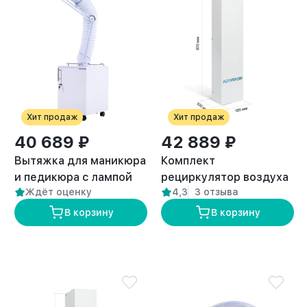
Хит продаж
Хит продаж
40 689 ₽
42 889 ₽
Вытяжка для маникюра
Комплект
и педикюра с лампой
рециркулятор воздуха
Ждёт оценку
4,3
3 отзыва
премиум “ANVIKOR VC-
+ вытяжка для
AIR-3” + Комплект
кератина и ботокса с
В корзину
В корзину
пылевых фильтров (5
лампой
шт)