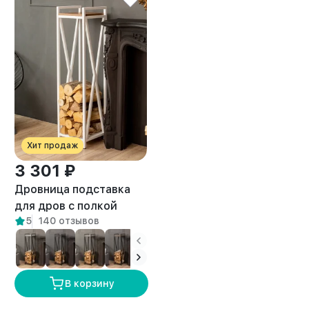
Хит продаж
3 301 ₽
Дровница подставка
для дров с полкой
5
140 отзывов
лофт Тонто белый/
амаретто
В корзину