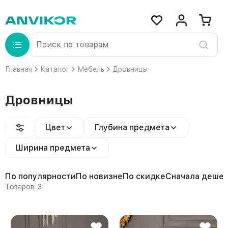
Главная
Каталог
Мебель
Дровницы
Дровницы
Цвет
Глубина предмета
Ширина предмета
По популярности
По новизне
По скидке
Сначала деше
Товаров: 3