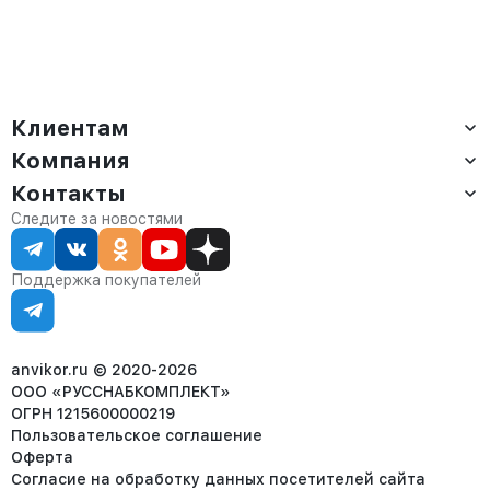
Клиентам
Компания
Доставка
Оплата
Контакты
О компании
Сервис
Контакты
Отдел продаж:
Следите за новостями
Статус заказа
8 (800) 234-22-62
Партнёрам
Статьи
corp@anvikor.ru
Поддержка покупателей
Ежедневно, с 7:00-19:00 (МСК)
Отдел рекламации:
8 (953) 455-25-61
info@anvikor.ru
anvikor.ru © 2020-2026
ООО «РУССНАБКОМПЛЕКТ»
ОГРН 1215600000219
Пользовательское соглашение
Оферта
Согласие на обработку данных посетителей сайта