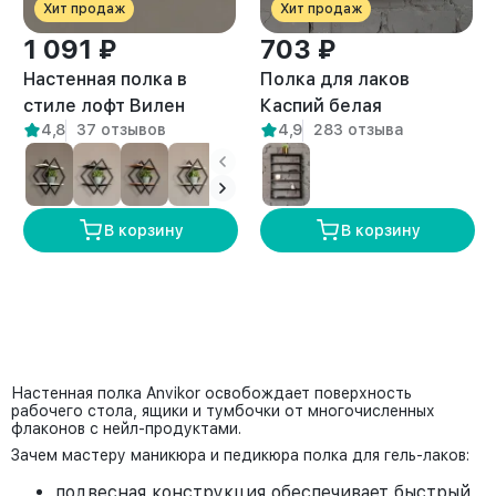
Хит продаж
Хит продаж
1 091 ₽
703 ₽
Настенная полка в
Полка для лаков
стиле лофт Вилен
Каспий белая
4,8
37 отзывов
4,9
283 отзыва
белый/амаретто
В корзину
В корзину
Настенная полка Anvikor освобождает поверхность
рабочего стола, ящики и тумбочки от многочисленных
флаконов с нейл-продуктами.
Зачем мастеру маникюра и педикюра полка для гель-лаков:
подвесная конструкция обеспечивает быстрый