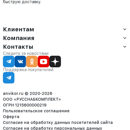
быструю доставку.
Клиентам
Компания
Доставка
Оплата
Контакты
О компании
Сервис
Контакты
Отдел продаж:
Следите за новостями
Статус заказа
8 (800) 234-22-62
Партнёрам
Статьи
corp@anvikor.ru
Поддержка покупателей
Ежедневно, с 7:00-19:00 (МСК)
Отдел рекламации:
8 (953) 455-25-61
info@anvikor.ru
anvikor.ru © 2020-2026
ООО «РУССНАБКОМПЛЕКТ»
ОГРН 1215600000219
Пользовательское соглашение
Оферта
Согласие на обработку данных посетителей сайта
Согласие на обработку персональных данных