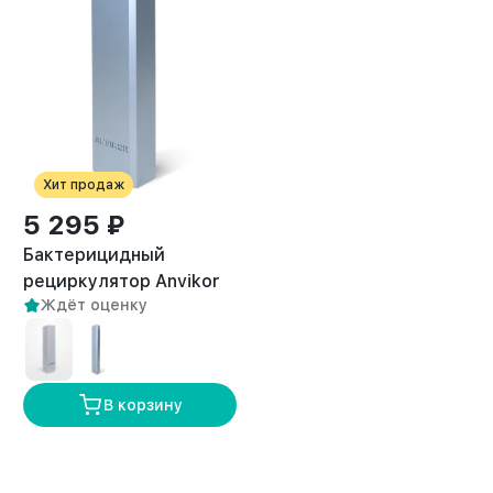
Хит продаж
5 295 ₽
Бактерицидный
рециркулятор Anvikor
2
Ждёт оценку
AVK-40 (50 м
)
В корзину