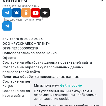
Контакты
О компании
Сервис
Контакты
Отдел продаж:
Следите за новостями
Статус заказа
8 (800) 234-22-62
Партнёрам
Статьи
corp@anvikor.ru
Поддержка покупателей
Ежедневно, с 7:00-19:00 (МСК)
Отдел рекламации:
8 (953) 455-25-61
info@anvikor.ru
anvikor.ru © 2020-2026
ООО «РУССНАБКОМПЛЕКТ»
ОГРН 1215600000219
Пользовательское соглашение
Оферта
Согласие на обработку данных посетителей сайта
Согласие на обработку персональных данных
пользователей сайта
Политика обработки персональных данных
Согласие на передачу персональных данных третьим
Мы используем
файлы cookie
лицам
Согласие реклама
Для управления вашим аккаунтом и
оформления заказов нам необходимо
Карта сайта
использование cookie.
Принять все: включает необходимые