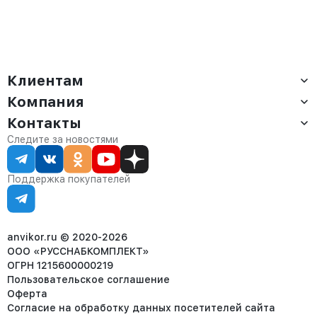
Клиентам
Компания
Доставка
Оплата
Контакты
О компании
Сервис
Контакты
Отдел продаж:
Следите за новостями
Статус заказа
8 (800) 234-22-62
Партнёрам
Статьи
corp@anvikor.ru
Поддержка покупателей
Ежедневно, с 7:00-19:00 (МСК)
Отдел рекламации:
8 (953) 455-25-61
info@anvikor.ru
anvikor.ru © 2020-2026
ООО «РУССНАБКОМПЛЕКТ»
ОГРН 1215600000219
Пользовательское соглашение
Оферта
Согласие на обработку данных посетителей сайта