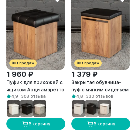
Хит продаж
Хит продаж
1 960 ₽
1 379 ₽
Пуфик для прихожей с
Закрытая обувница-
ящиком Арди амаретто
пуф с мягким сиденьем
4,9
303 отзыва
4,8
330 отзывов
для прихожей Вома
амаретто
В корзину
В корзину