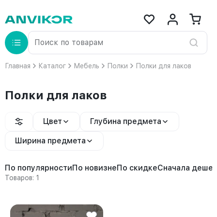
Главная
Каталог
Мебель
Полки
Полки для лаков
Полки для лаков
Цвет
Глубина предмета
Ширина предмета
По популярности
По новизне
По скидке
Сначала деше
Товаров: 1