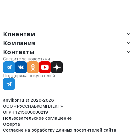
Клиентам
Компания
Доставка
Оплата
Контакты
О компании
Сервис
Контакты
Отдел продаж:
Следите за новостями
Статус заказа
8 (800) 234-22-62
Партнёрам
Статьи
corp@anvikor.ru
Поддержка покупателей
Ежедневно, с 7:00-19:00 (МСК)
Отдел рекламации:
8 (953) 455-25-61
info@anvikor.ru
anvikor.ru © 2020-2026
ООО «РУССНАБКОМПЛЕКТ»
ОГРН 1215600000219
Пользовательское соглашение
Оферта
Согласие на обработку данных посетителей сайта