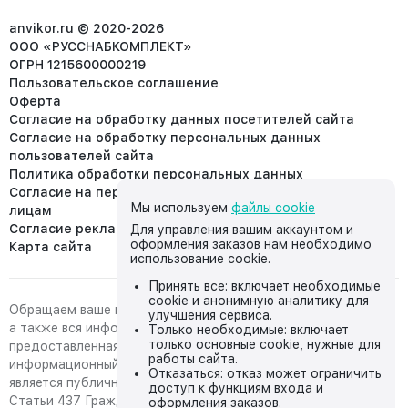
info@anvikor.ru
anvikor.ru © 2020-2026
ООО «РУССНАБКОМПЛЕКТ»
ОГРН 1215600000219
Пользовательское соглашение
Оферта
Согласие на обработку данных посетителей сайта
Согласие на обработку персональных данных
пользователей сайта
Политика обработки персональных данных
Согласие на передачу персональных данных третьим
Мы используем
файлы cookie
лицам
Согласие реклама
Для управления вашим аккаунтом и
оформления заказов нам необходимо
Карта сайта
использование cookie.
Принять все: включает необходимые
cookie и анонимную аналитику для
Обращаем ваше внимание на то, что данный интернет-сайт,
улучшения сервиса.
а также вся информация о товарах и ценах,
Только необходимые: включает
только основные cookie, нужные для
предоставленная на нём, носит исключительно
работы сайта.
информационный характер и ни при каких условиях не
Отказаться: отказ может ограничить
является публичной офертой, определяемой положениями
доступ к функциям входа и
Статьи 437 Гражданского кодекса Российской Федерации.
оформления заказов.