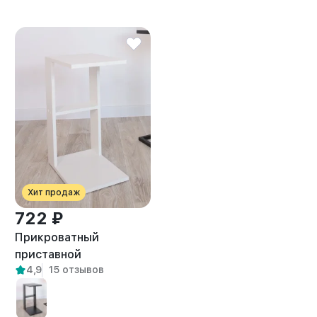
Хит продаж
722 ₽
Прикроватный
приставной
4,9
15 отзывов
журнальный столик
Вейна белый