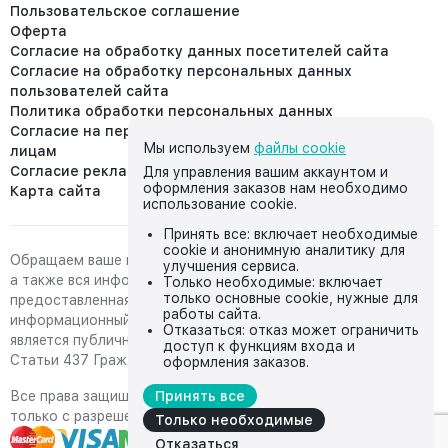
Пользовательское соглашение
Оферта
Согласие на обработку данных посетителей сайта
Согласие на обработку персональных данных
пользователей сайта
Политика обработки персональных данных
Согласие на передачу персональных данных третьим
Мы используем
файлы cookie
лицам
Согласие реклама
Для управления вашим аккаунтом и
оформления заказов нам необходимо
Карта сайта
использование cookie.
Принять все: включает необходимые
cookie и анонимную аналитику для
Обращаем ваше внимание на то, что данный интернет-сайт,
улучшения сервиса.
а также вся информация о товарах и ценах,
Только необходимые: включает
только основные cookie, нужные для
предоставленная на нём, носит исключительно
работы сайта.
информационный характер и ни при каких условиях не
Отказаться: отказ может ограничить
является публичной офертой, определяемой положениями
доступ к функциям входа и
Статьи 437 Гражданского кодекса Российской Федерации.
оформления заказов.
Все права защищены, любое копирование с сайта возможно
Принять все
только с разрешения владельца сайта
Только необходимые
Отказаться