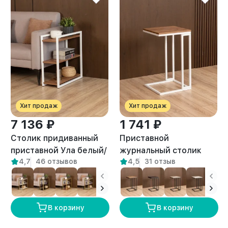
Хит продаж
Хит продаж
7 136 ₽
1 741 ₽
Столик придиванный
Приставной
приставной Ула белый/
журнальный столик
4,7
46 отзывов
4,5
31 отзыв
амаретто
Римо белый/амаретто
В корзину
В корзину